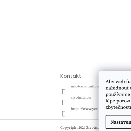
Z
á
Kontakt
p
Aby web fu
a
info
@
zivotniflow.cz
nabídnout 
t
používáme 
í
zivotni_flow
lépe porozu
zbytečnost
https://www.youtube.com/@zivotn
Nastaven
Copyright 2026
Životní FLOW
. Všechna p