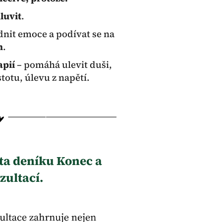
luvit
.
idnit emoce a podívat se na
m
.
apií
– pomáhá ulevit duši,
istotu, úlevu z napětí.
nta deníku Konec a
zultací.