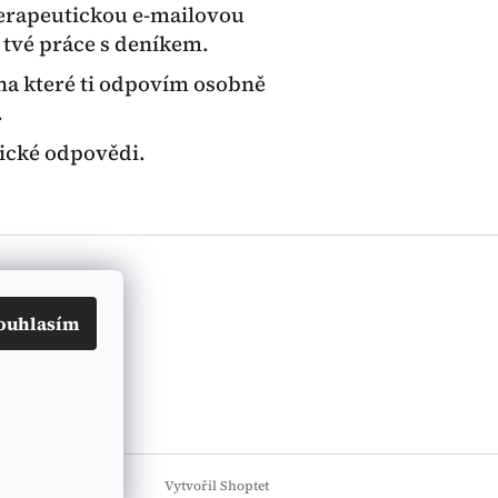
terapeutickou e-mailovou
tvé práce s deníkem.
 na které ti odpovím osobně
.
tické odpovědi.
ouhlasím
Vytvořil Shoptet