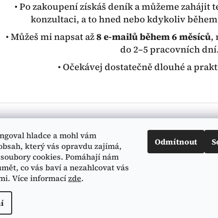
• Po zakoupení získáš deník a můžeme zahájit 
konzultaci,
a to hned nebo kdykoliv během 
• Můžeš mi napsat až
8 e-mailů během 6 měsíců
,
do 2–5 pracovních dní
• Očekávej dostatečně dlouhé a prak
Informace pro vás
ngoval hladce a mohl vám
Odmítnout
S
Všeobecné obchodní podmínky
obsah, který vás opravdu zajímá,
Zásady práce s osobními údaji
soubory cookies. Pomáhají nám
mět, co vás baví a nezahlcovat vás
mi. Více informací
zde
.
iFLOW
í
ráva vyhrazena.
Upravit nastavení cookies