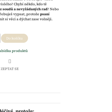
islého? Chybí někdo, kdo tě
z soudů a nevyžádaných rad
? Nebo
třebuješ vypsat, protože
psaní
it si věci a dýchat zase volněji.
Do košíku
abídka produktů
ZEPTAT SE
léčivé, protože: