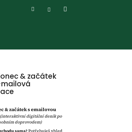
Nákupní
Hledat
Přihlášení
košík
Konec & začátek
-mailová
tace
c & začátek s emailovou
(interaktivní digitální deník po
osobním doprovodem)
ozchodu sama?
Potřebuješ vhled