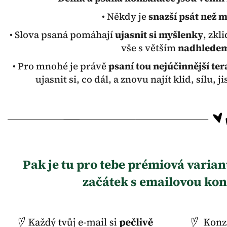
• Někdy je
snazší psát než m
• Slova psaná pomáhají
ujasnit si myšlenky
, zkl
vše s větším
nadhlede
• Pro mnohé je právě
psaní tou nejúčinnější ter
ujasnit si, co dál, a znovu najít klid, sílu, j
Pak je tu pro tebe prémiová varia
začátek s emailovou kon