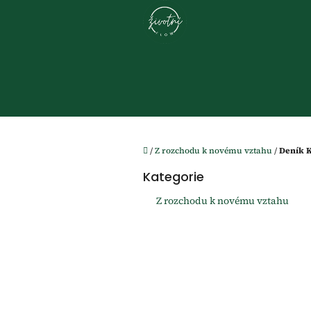
Přejít
na
obsah
Domů
/
Z rozchodu k novému vztahu
/
Deník K
P
Kategorie
o
Přeskočit
kategorie
s
Z rozchodu k novému vztahu
t
r
a
n
n
í
p