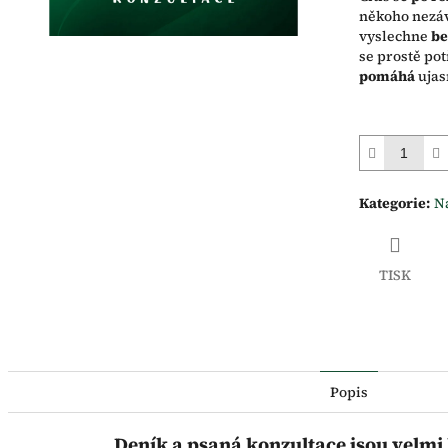
někoho nezáv
vyslechne
be
se prostě po
pomáhá
ujasn
Kategorie
:
N
TISK
Popis
Deník a psaná konzultace jsou velmi 