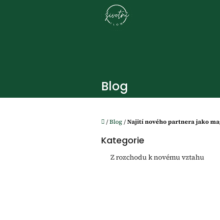
Přejít
na
obsah
Blog
Domů
/
Blog
/
Najití nového partnera jako m
P
Kategorie
o
Přeskočit
kategorie
s
Z rozchodu k novému vztahu
t
r
a
n
n
í