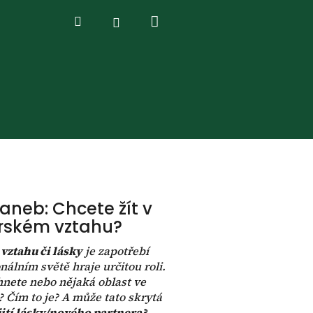
Nákupní
Hledat
Přihlášení
košík
aneb: Chcete žít v
rském vztahu?
vztahu či lásky
je zapotřebí
nálním světě hraje určitou roli.
hnete nebo nějaká oblast ve
? Čím to je? A může tato skrytá
jití lásky/nového partnera?