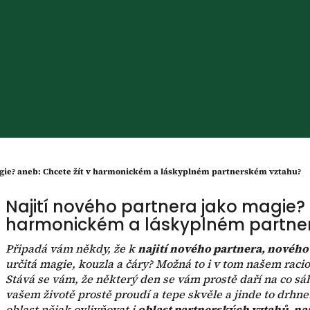
agie? aneb: Chcete žít v harmonickém a láskyplném partnerském vztahu?
Najití nového partnera jako magie? 
harmonickém a láskyplném partne
Připadá vám někdy, že k
najití nového partnera, nového 
určitá magie, kouzla a čáry? Možná to i v tom našem racio
Stává se vám, že některý den se vám prostě daří na co sá
vašem životě prostě proudí a tepe skvěle a jinde to drhne
oblast nějak ovlivňovat i
oblast partnerských vztahů, na