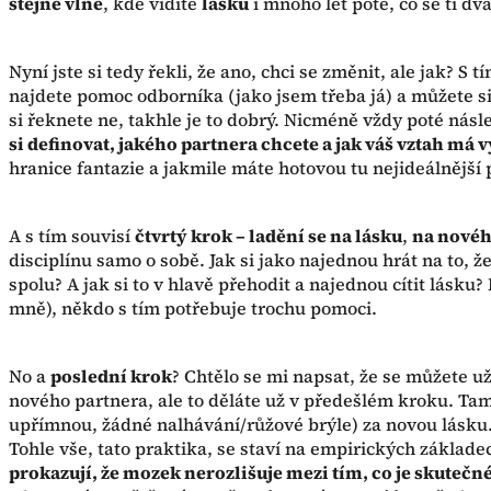
stejné vlně
, kde vidíte
lásku
i mnoho let poté, co se ti dva
Nyní jste si tedy řekli, že ano, chci se změnit, ale jak? S 
najdete pomoc odborníka (jako jsem třeba já) a můžete si 
si řeknete ne, takhle je to dobrý. Nicméně vždy poté násl
si definovat, jakého partnera chcete a jak váš vztah má 
hranice fantazie a jakmile máte hotovou tu nejideálnější p
A s tím souvisí
čtvrtý krok – ladění se na lásku
,
na novéh
disciplínu samo o sobě. Jak si jako najednou hrát na to, ž
spolu? A jak si to v hlavě přehodit a najednou cítit lásk
mně), někdo s tím potřebuje trochu pomoci.
No a
poslední krok
? Chtělo se mi napsat, že se můžete už
nového partnera, ale to děláte už v předešlém kroku. Tam
upřímnou, žádné nalhávání/růžové brýle) za novou lásku. 
Tohle vše, tato praktika, se staví na empirických základe
prokazují, že mozek nerozlišuje mezi tím, co je skutečné