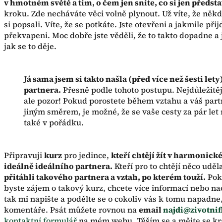
v hmotném světě a tím, o čem jen sníte, co si jen předsta
kroku. Zde necháváte věci volně plynout. Už víte, že někd
si popsali. Víte, že se potkáte. Jste otevřeni a jakmile př
překvapeni. Moc dobře jste věděli, že to takto dopadne a 
jak se to děje.
Já sama jsem si takto našla (před více než šesti le
partnera.
Přesně podle tohoto postupu. Nejdůležitěj
ale pozor! Pokud porostete během vztahu a váš part
jiným směrem, je možné, že se vaše cesty za pár let
také v pořádku.
Připravuji
kurz
pro jedince,
kteří chtějí žít v harmonické
ideálně ideálního partnera.
Kteří pro to chtějí něco uděl
přitáhli takového partnera a vztah, po kterém touží.
Poku
byste zájem o takový kurz, chcete více informací nebo na
tak mi napište a podělte se o cokoliv vás k tomu napadne
komentáře. Psát můžete rovnou na
email
najdi@zivotnif
kontaktní formulář
na mém webu. Těším se a mějte se kr