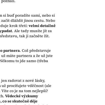
 poznali.
tím si buď poradíte sami, nebo si
začít dláždit jinou cestu. Nebo
eduje krok třetí:
velmi detailně
vypadat
. Ale tady musíte jít za
ředstavu, tak ji začněte žít.
o partnera
. Což představuje
e už máte partnera a že už jste
u? Někomu to jde samo (třeba
 jen radovat z nové lásky,
 už prociťujete vděčnost (ale
Víte co je na tom nejlepší?
ch.
Vědecké výzkumy
, co se skutečně děje