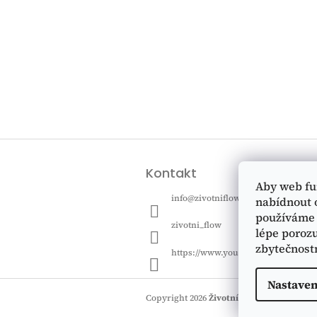
Z
á
Kontakt
p
Aby web fu
a
info
@
zivotniflow.cz
nabídnout 
t
používáme 
í
zivotni_flow
lépe porozu
zbytečnost
https://www.youtube.com/@zivotn
Nastaven
Copyright 2026
Životní FLOW
. Všechna p