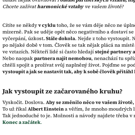
Chcete zažívat
harmonické vztahy
ve vašem životě?
Cítíte se někdy
v cyklu
toho, že se vám děje něco ne úplně
mizerně. Pak se uděje opět něco negativního a dostaví se
vyčerpání, úzkost
. Stále dokola
. Nejde z toho vystoupit. 
po nějaké době v tom. Člověk se tak nějak plácá na místě
ve vztazích. Někteří lidé si často hledají
stejné partnery 
Nebo naopak
partnera najít nemohou
, nenachází tu spř
chtěli spojit a prožívat svůj naplněný život. Pojďme se po
vystoupit a jak se nastavit tak, aby k sobě člověk přitáhl
Jak vystoupit ze začarovaného kruhu?
Vyskočit. Doslova.
Aby se změnilo něco ve vašem životě, 
To už říkal
Albert Einstein
a věřím, že mnoho moudrých lid
Tak jednoduché to je. Možnosti a návody najdete třeba
Konec a začátek
.