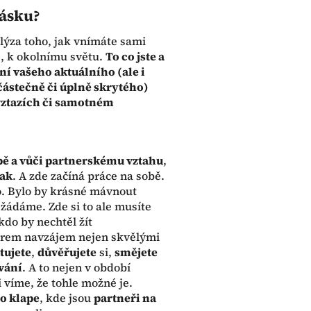
lásku?
alýza toho, jak vnímáte sami
ě, k okolnímu světu.
To co jste a
ění vašeho aktuálního (ale i
ástečně či úplně skrytého)
 vztazích či samotném
obě a vůči partnerskému vztahu
,
nak
. A zde začíná práce na sobě.
lo. Bylo by krásné mávnout
 žádáme. Zde si to ale musíte
kdo by nechtěl žít
tnerem navzájem nejen skvělými
tujete
,
důvěřujete
si,
smějete
vání
. A to nejen v období
 víme, že tohle možné je.
to klape
, kde jsou
partneři na