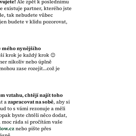
vujete!
Ale zpět k poslednímu
e existuje partner, kterého jste
ijde, tak nebudete vůbec
jen budete v klidu pozorovat,
ty) mého nynějšího
ší krok je každý krok 😊
ner nikoliv nebo úplně
 mohou zase rozejít…což je
m vztahu, chtějí najít toho
at a
zapracovat na sobě
, aby si
d to s vámi rezonuje a měli
opak byste chtěli něco dodat,
, moc ráda si pročítám vaše
low.cz
nebo pište přes
ásně.