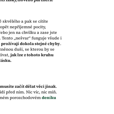
 skvělého a pak se cítíte
 opět nepříjemné pocity,
Nebo jen na chvilku a zase jste
. Tento „nešvar“ funguje všude i
a prožívají dokola stejné chyby
.
ízněnou duši, se kterou by se
dívat,
jak lze z tohoto kruhu
 lásku.
musíte začít dělat věci jinak
.
í před ním. Nic víc, nic míň.
 v mém porozchodovém
deníku