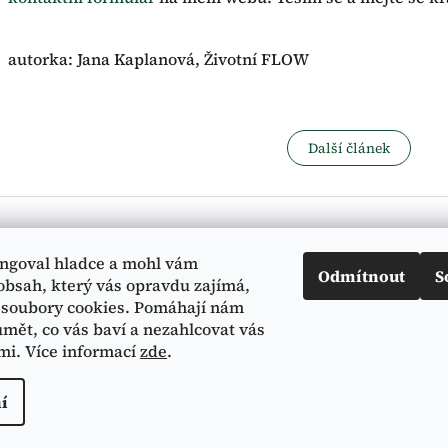
autorka: Jana Kaplanová, Životní FLOW
Další článek
Informace pro vás
ngoval hladce a mohl vám
Odmítnout
S
Všeobecné obchodní podmínky
obsah, který vás opravdu zajímá,
Zásady práce s osobními údaji
soubory cookies. Pomáhají nám
mět, co vás baví a nezahlcovat vás
mi. Více informací
zde
.
iFLOW
í
ráva vyhrazena.
Upravit nastavení cookies