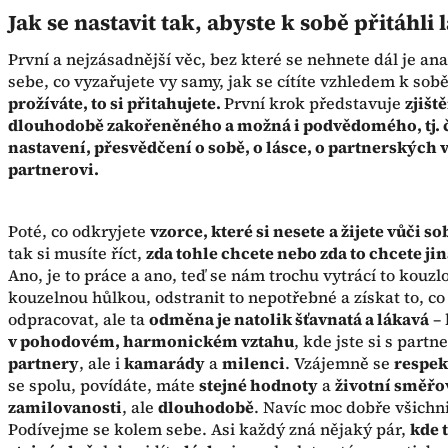
Jak se nastavit tak, abyste k sobě přitáhli 
První a nejzásadnější věc, bez které se nehnete dál je an
sebe, co vyzařujete vy samy, jak se cítíte vzhledem k sob
prožíváte, to si přitahujete.
První krok představuje
zjišt
dlouhodobě zakořeněného a možná i podvědomého, tj. č
nastavení, přesvědčení o sobě, o lásce, o partnerských
partnerovi.
Poté, co odkryjete
vzorce, které si nesete
a žijete vůči s
tak si musíte říct,
zda tohle chcete nebo zda to chcete ji
Ano, je to práce a ano, teď se nám trochu vytrácí to kouz
kouzelnou hůlkou, odstranit to nepotřebné a získat to, co
odpracovat, ale ta
odměna je natolik šťavnatá a lákavá
– 
v pohodovém, harmonickém vztahu
, kde jste si s par
partnery
, ale i
kamarády
a
milenci
. Vzájemně se
respek
se spolu, povídáte, máte
stejné hodnoty
a
životní směřo
zamilovanosti
, ale
dlouhodobě
. Navíc moc dobře všichni
Podívejme se kolem sebe. Asi každý zná nějaký pár,
kde 